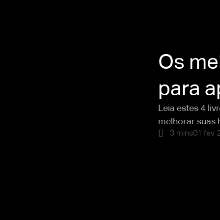
Os mel
para a
Leia estes 4 li
melhorar suas h
3 mins
01 fev 