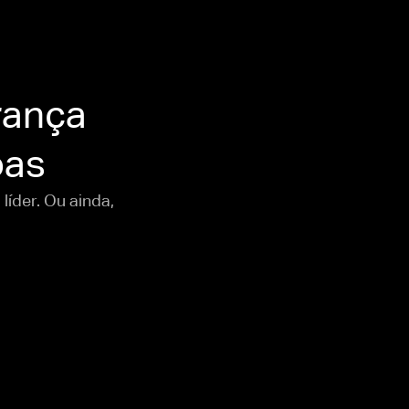
rança
oas
líder. Ou ainda,