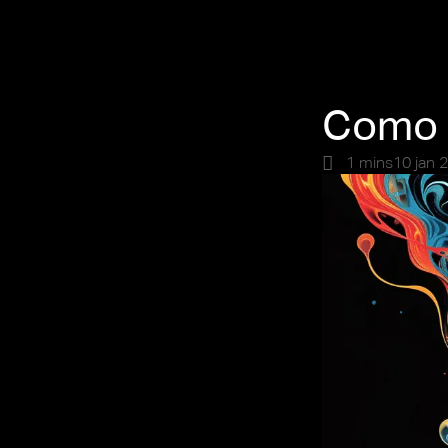
Como s
1 mins
10 jan 