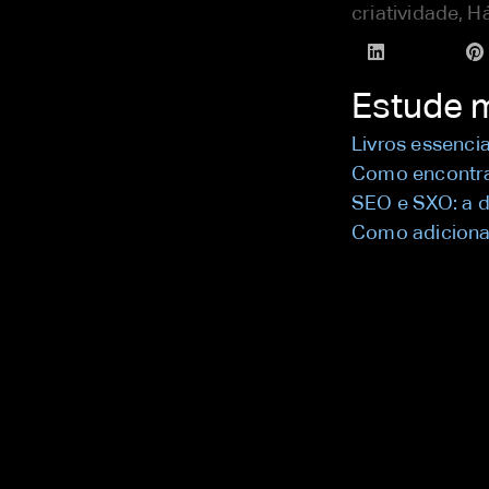
criatividade
,
Há
Estude 
Livros essenci
Como encontrar
SEO e SXO: a d
Como adiciona