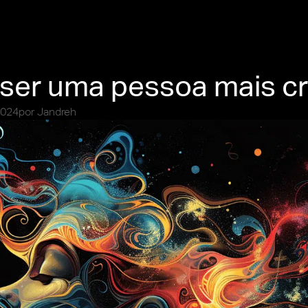
er uma pessoa mais cri
2024
por
Jandreh